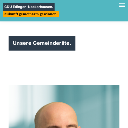
CDU Edingen-Neckarhausen.
Zukunft gemeinsam gewinnen.
Unsere Gemeinderäte.