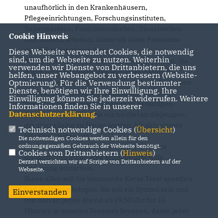
unaufhörlich in den Krankenhäusern,
Pflegeeinrichtungen, Forschungsinstituten,
Supermärkten, Produktionshallen, Dienststellen
Cookie Hinweis
und Ämtern arbeiten, damit wir diese Pandemie
möglichst gut überstehen.
Diese Webseite verwendet Cookies, die notwendig
sind, um die Webseite zu nutzen. Weiterhin
Aber wir möchten auch den Menschen danken, die
verwenden wir Dienste von Drittanbietern, die uns
durch ihr verantwortungsbewusstes Handeln,
helfen, unser Webangebot zu verbessern (Website-
indem sie daheim bleiben und jeglichen physischen
Optmierung). Für die Verwendung bestimmter
Dienste, benötigen wir Ihre Einwilligung. Ihre
Kontakt zu anderen vermeiden, ihren Beitrag
Einwilligung können Sie jederzeit widerrufen. Weitere
leisten, diese extreme Situation zu bewältigen.
Informationen finden Sie in unserer
Datenschutzerklärung
.
Ganz besonders denken wir hierbei an diejenigen,
die ganz alleine zu Hause warten, bis sich unsere
Technisch notwendige Cookies (
Übersicht
)
Situation verbessert.
Die notwendigen Cookies werden allein für den
Auch an die bereits Erkrankten möchten wir
ordnungsgemäßen Gebrauch der Webseite benötigt.
Cookies von Drittanbietern (
Hinweis
)
erinnern und ihnen eine schnelle und volle
Derzeit verzichten wir auf Scripte von Drittanbietern auf der
Genesung wünschen.
Webseite.
Ihnen allen soll die brennende Kerze Trost spenden
und Hoffnung bringen. Sie soll ein Symbol sein und
Einverstanden
von nun an jeden Abend ab 19:30 Uhr für 15
Minuten in unseren Fenstern brennen, damit jeder